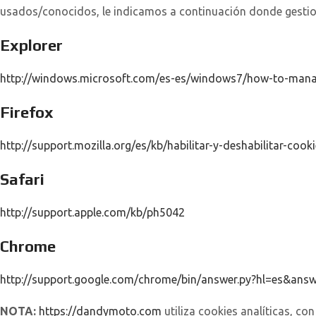
usados/conocidos, le indicamos a continuación donde gestion
Explorer
http://windows.microsoft.com/es-es/windows7/how-to-manage
Firefox
http://support.mozilla.org/es/kb/habilitar-y-deshabilitar-cook
Safari
http://support.apple.com/kb/ph5042
Chrome
http://support.google.com/chrome/bin/answer.py?hl=es&ans
NOTA:
https://dandymoto.com
utiliza cookies analíticas, con