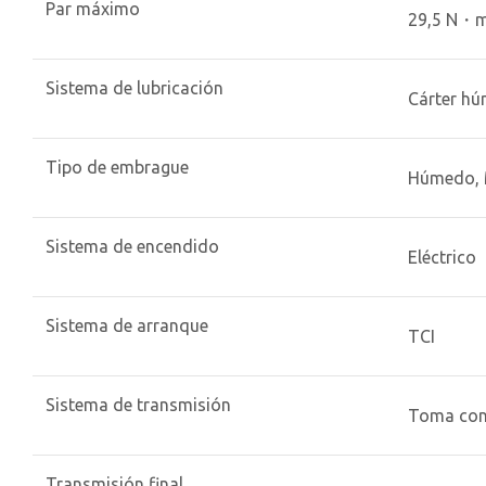
Par máximo
29,5 N・m 
Sistema de lubricación
Cárter h
Tipo de embrague
Húmedo, 
Sistema de encendido
Eléctrico
Sistema de arranque
TCI
Sistema de transmisión
Toma cons
Transmisión final