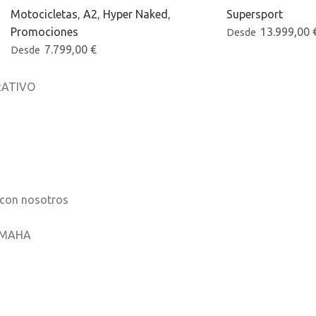
Motocicletas
,
A2
,
Hyper Naked
,
Supersport
Promociones
13.999,00
Desde
7.799,00
€
Desde
ATIVO
osotros
os
 con nosotros
AMAHA
ones móviles
ha