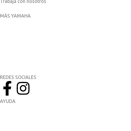
Trabaja con nosotros
MÁS YAMAHA
Aplicaciones móviles
MyYamaha
Yamaha Music
Yamaha Racing
REDES SOCIALES
AYUDA
Manuales del Propietario
Catálogo de piezas