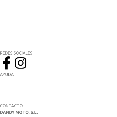
Aplicaciones móviles
MyYamaha
Yamaha Music
Yamaha Racing
REDES SOCIALES
AYUDA
Manuales del Propietario
Catálogo de piezas
CONTACTO
DANDY MOTO, S.L.