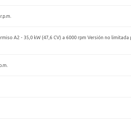
r.p.m.
ermiso A2 - 35,0 kW (47,6 CV) a 6000 rpm Versión no limitada 
p.m.