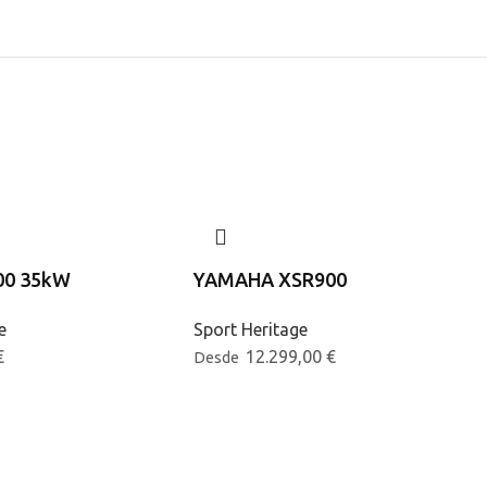
00 35kW
YAMAHA XSR900
e
Sport Heritage
€
12.299,00
€
Desde