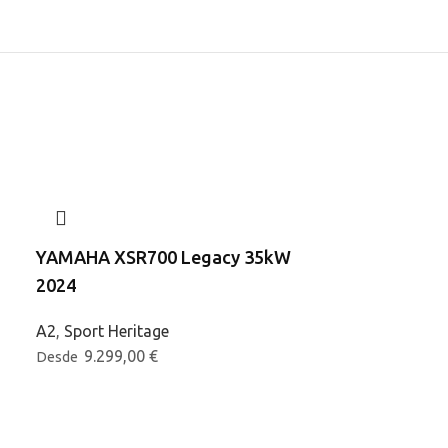
YAMAHA XSR700 Legacy 35kW
YAMAHA XSR
2024
Sport Heritage
8.499,0
Desde
A2
,
Sport Heritage
9.299,00
€
Desde