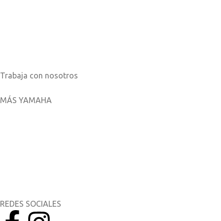
Sobre nosotros
Noticias
Catálogos
Trabaja con nosotros
MÁS YAMAHA
Aplicaciones móviles
MyYamaha
Yamaha Music
Yamaha Racing
REDES SOCIALES