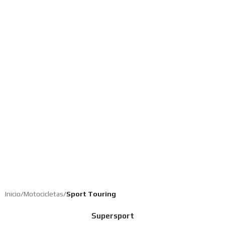
SPORT TOURING
Inicio
/
Motocicletas
/
Sport Touring
Supersport