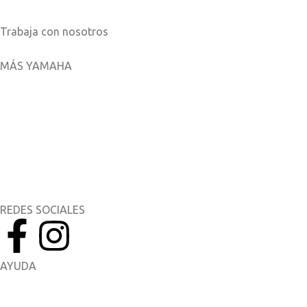
Catálogos
Trabaja con nosotros
MÁS YAMAHA
Aplicaciones móviles
MyYamaha
Yamaha Music
Yamaha Racing
REDES SOCIALES
AYUDA
Manuales del Propietario