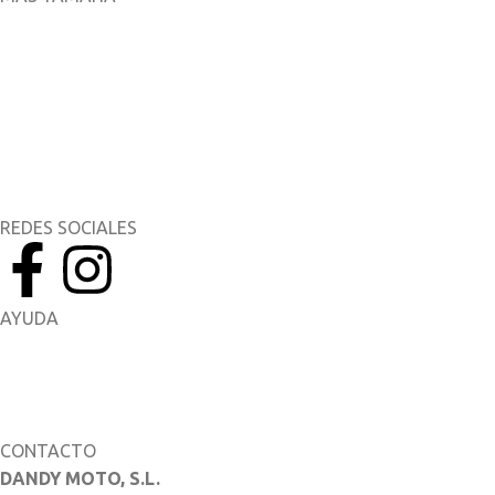
Aplicaciones móviles
MyYamaha
Yamaha Music
Yamaha Racing
REDES SOCIALES
AYUDA
Manuales del Propietario
Catálogo de piezas
CONTACTO
DANDY MOTO, S.L.