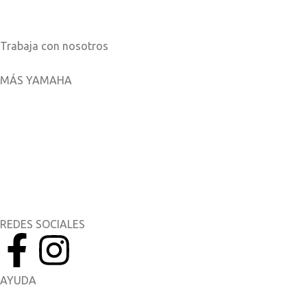
Catálogos
Trabaja con nosotros
MÁS YAMAHA
Aplicaciones móviles
MyYamaha
Yamaha Music
Yamaha Racing
REDES SOCIALES
AYUDA
Manuales del Propietario