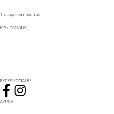
Catálogos
Trabaja con nosotros
MÁS YAMAHA
Aplicaciones móviles
MyYamaha
Yamaha Music
Yamaha Racing
REDES SOCIALES
AYUDA
Manuales del Propietario