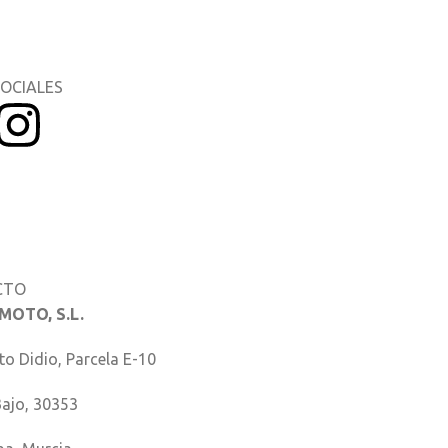
Racing
SOCIALES
 del Propietario
o de piezas
CTO
MOTO, S.L.
to Didio, Parcela E-10
Bajo, 30353