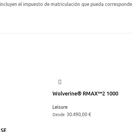
cluyen el impuesto de matriculación que pueda corresponder 
Wolverine® RMAX™2 1000
Leisure
30.490,00
€
Desde
 SE