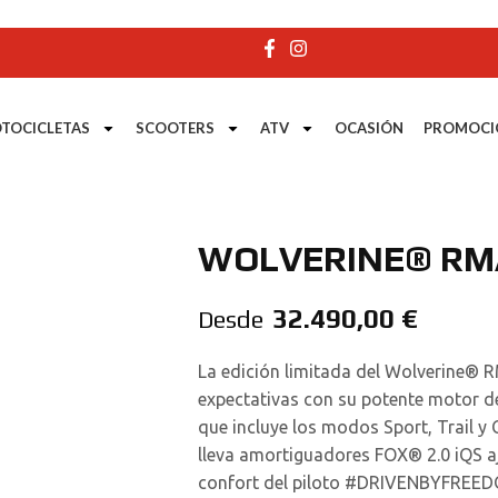
TOCICLETAS
SCOOTERS
ATV
OCASIÓN
PROMOCI
WOLVERINE® RMA
32.490,00
€
Desde
La edición limitada del Wolverine® 
expectativas con su potente motor d
que incluye los modos Sport, Trail y 
lleva amortiguadores FOX® 2.0 iQS aj
confort del piloto #DRIVENBYFREE