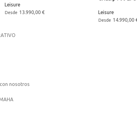
Leisure
13.990,00
€
Leisure
Desde
14.990,00
Desde
ATIVO
osotros
os
 con nosotros
AMAHA
ones móviles
ha
 Music