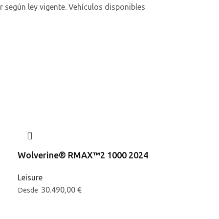
según ley vigente. Vehículos disponibles
Wolverine® RMAX™2 1000 2024
Wolverine®
Leisure
Leisure
30.490,00
€
32.490,
Desde
Desde