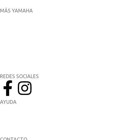
MÁS YAMAHA
Aplicaciones móviles
MyYamaha
Yamaha Music
Yamaha Racing
REDES SOCIALES
AYUDA
Manuales del Propietario
Catálogo de piezas
CONTACTO