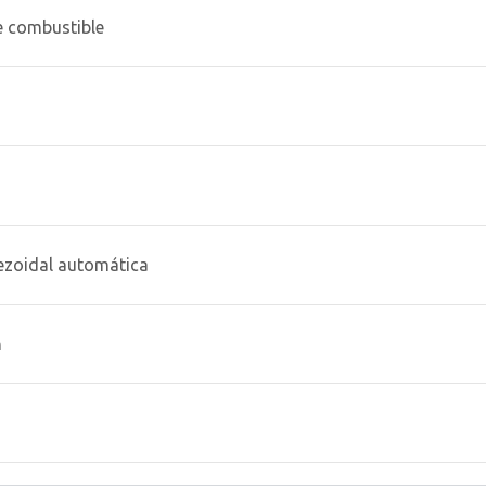
e combustible
ezoidal automática
m