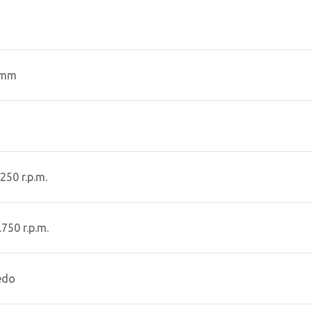
9 mm
250 r.p.m.
750 r.p.m.
edo