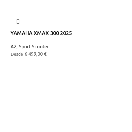
YAMAHA XMAX 300 2025
YAMAHA 202
MAX
A2
,
Sport Scooter
6.499,00
€
Desde
125cc
,
scooter
Promociones
6.299,0
Desde