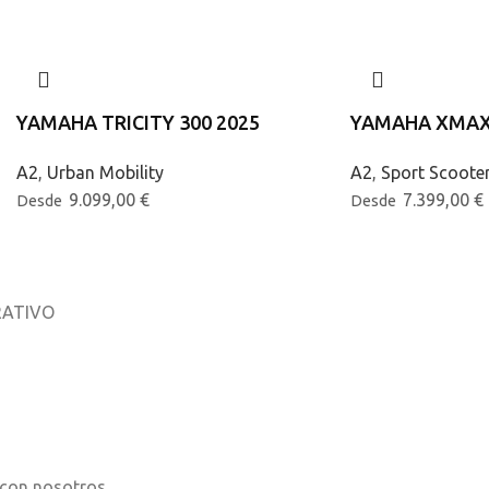
YAMAHA TRICITY 300 2025
YAMAHA XMAX 
A2
,
Urban Mobility
A2
,
Sport Scoote
9.099,00
€
7.399,00
€
Desde
Desde
ATIVO
osotros
os
 con nosotros