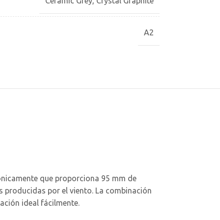
Ceramic Grey
,
Crystal Graphite
A2
trónicamente que proporciona 95 mm de
as producidas por el viento. La combinación
ción ideal fácilmente.