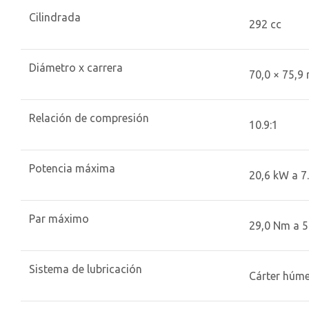
Cilindrada
292 cc
Diámetro x carrera
70,0 × 75,
Relación de compresión
10.9:1
Potencia máxima
20,6 kW a 7.
Par máximo
29,0 Nm a 5.
Sistema de lubricación
Cárter húm