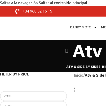
Saltar a la navegación
Saltar al contenido principal
+34 968 52 15 15
DANDY MOTO
MO
Atv
ATV & SIDE BY SIDE
E-BI
FILTER BY PRICE
Inicio
/
Atv & Side 