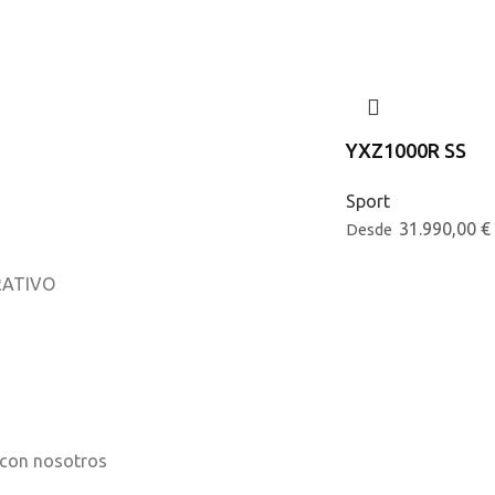
YXZ1000R SS
Sport
31.990,00
€
Desde
ATIVO
osotros
os
 con nosotros