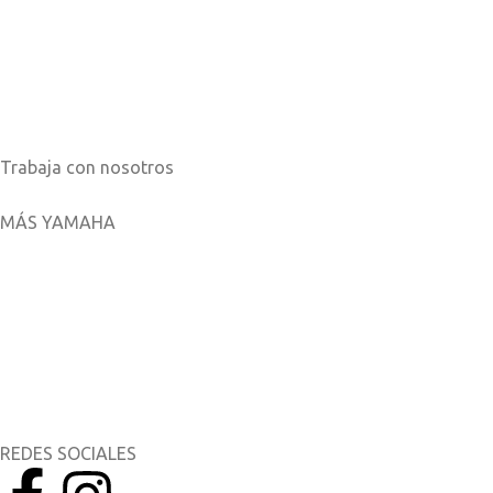
Sobre nosotros
Noticias
Catálogos
Trabaja con nosotros
MÁS YAMAHA
Aplicaciones móviles
MyYamaha
Yamaha Music
Yamaha Racing
REDES SOCIALES