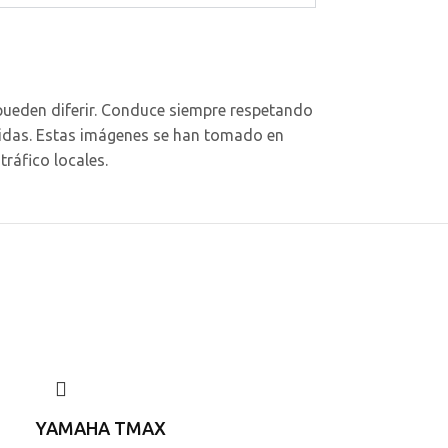
pueden diferir. Conduce siempre respetando
itidas. Estas imágenes se han tomado en
ráfico locales.
YAMAHA TMAX
YAMAHA TRIC