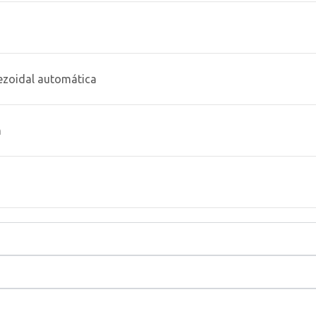
ezoidal automática
m