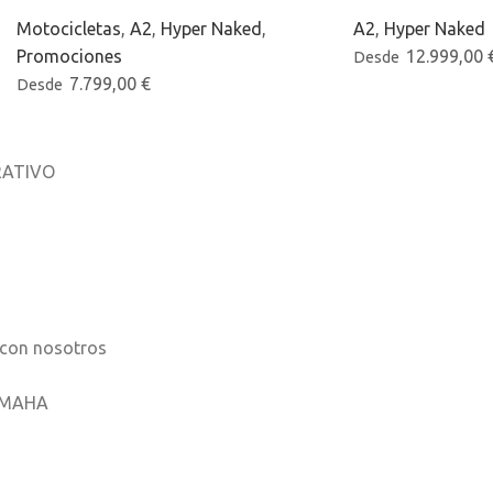
Motocicletas
,
A2
,
Hyper Naked
,
A2
,
Hyper Naked
Promociones
12.999,00
Desde
7.799,00
€
Desde
ATIVO
osotros
os
 con nosotros
AMAHA
ones móviles
ha