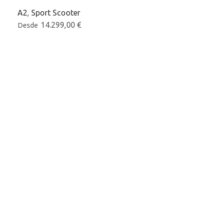
A2
,
Sport Scooter
125cc
,
scooter
14.299,00
€
4.499,0
Desde
Desde