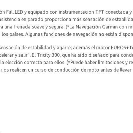
ón Full LED y equipado con instrumentación TFT conectada y 
e asistencia en parado proporciona más sensación de estabilid
a una frenada suave y segura. (*La Navegación Garmin con m
s los países. Algunas funciones de navegación no están disponi
 sensación de estabilidad y agarre; además el motor EURO5+ 
elerar y salir". El Tricity 300, que ha sido diseñado para co
a elección correcta para ellos. (*Puede haber limitaciones y re
os realicen un curso de conducción de moto antes de llevar c
o