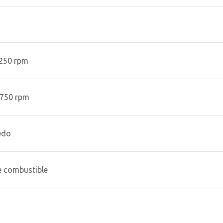
7250 rpm
5750 rpm
edo
e combustible